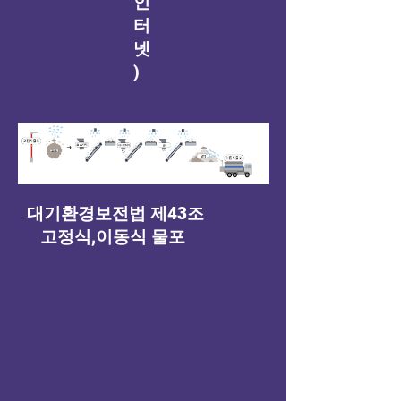
인
터
넷
)
​대기환경보전법 제43조
​ 고정식,이동식 물포