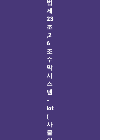
법
제
23
조
,2
6
조
수
막
시
스
템
-
iot
(
사
물