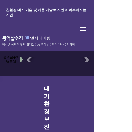
친환경 대기 기술 및 제품 개발로 자연과 어우러지는
기업
YK
엔지니어링
광역살수기
비산.미세먼지 방지 광역살수.살포기 / 수막시스템​/수막타워
​광역살수기
납품처
​대
기
환
경
보
전