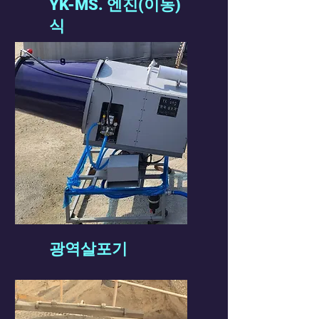
YK-MS. 엔진(이동)
식
​광역살포기