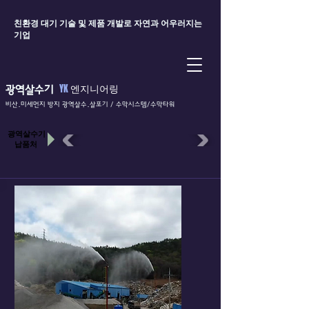
친환경 대기 기술 및 제품 개발로 자연과 어우러지는
기업
YK
엔지니어링
광역살수기
비산.미세먼지 방지 광역살수.살포기 / 수막시스템​/수막타워
​광역살수기
납품처